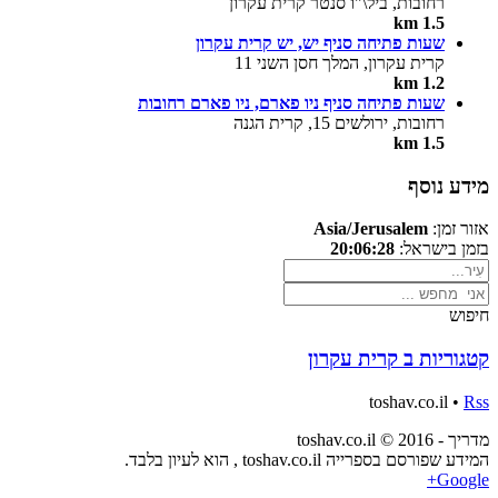
רחובות, ביל\"ו סנטר קרית עקרון
1.5 km
שעות פתיחה סניף יש, יש קרית עקרון
קרית עקרון, המלך חסן השני 11
1.2 km
שעות פתיחה סניף ניו פארם, ניו פארם רחובות
רחובות, ירולשים 15, קרית הגנה
1.5 km
מידע נוסף
אזור זמן:
Asia/Jerusalem
בזמן בישראל:
20:06:28
חיפוש
קטגוריות ב קרית עקרון
toshav.co.il •
Rss
מדריך - toshav.co.il © 2016
המידע שפורסם בספרייה toshav.co.il , הוא לעיון בלבד.
Google+